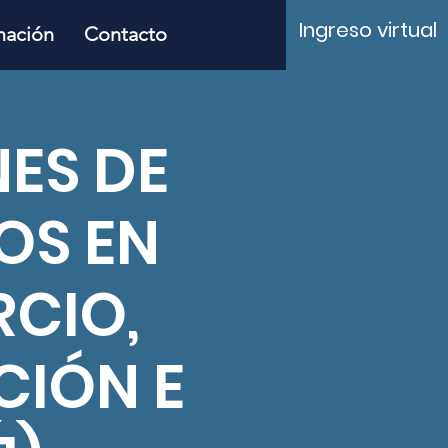
Ingreso virtual
mación
Contacto
ES DE
OS EN
RCIO,
CIÓN E