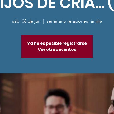
IJOS DE CRIA... (
sáb, 06 de jun
  |  
seminario relaciones familia
Ya no es posible registrarse
Ver otros eventos