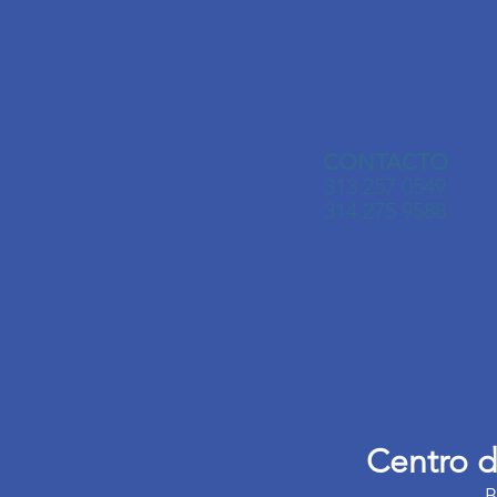
CONTACTO
313 257 0549
314 275 9588
Centro d
B