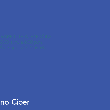
RARIO DE ATENCIÓN:
8:00 a.m. a 6:00 p.m.
hatsapp: 3142759588
ano
-
Ciber
1.