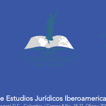
HO
W
e Estudios Jurídicos Iberoameric
ogotá D.C - Colombia | Carrera 8 No. 18-27. Oficina 20