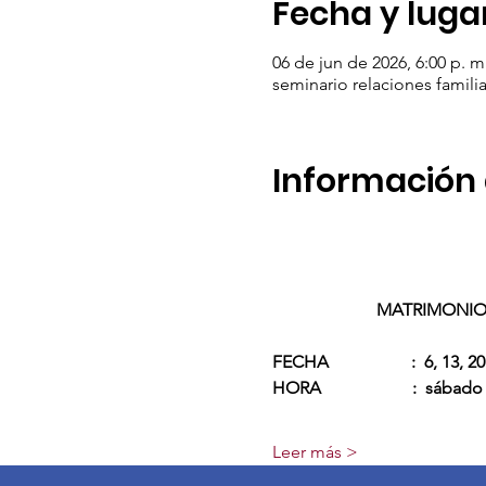
Fecha y luga
06 de jun de 2026, 6:00 p. m
seminario relaciones famili
Información 
MATRIMONIO,
FECHA                   :  6, 1
HORA                     :  sába
Leer más >