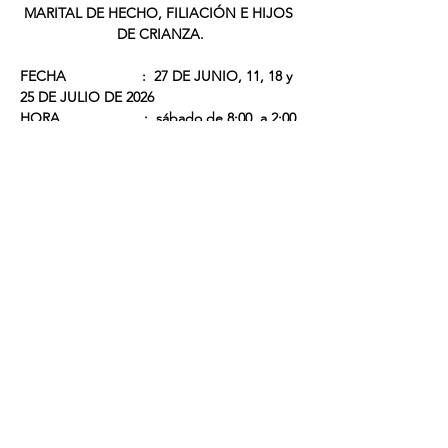
MARITAL DE HECHO, FILIACIÓN E HIJOS 
DE CRIANZA.
FECHA                   :  27 DE JUNIO, 11, 18 y 
25 DE JULIO DE 2026
HORA                     :  sábado de 8:00  a 2:00 
p.m. 
Leer más >
CONTACTO
313 257 0549
314 275 9588